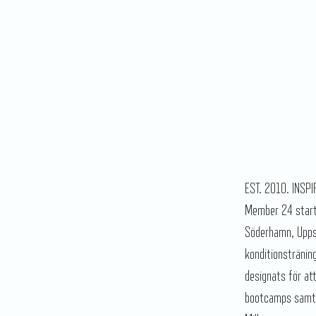
EST. 2010. INSP
Member 24 starta
Söderhamn, Uppsa
konditionstränin
designats för at
bootcamps samt 