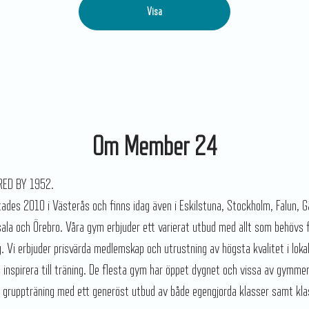
Visa
Om Member 24
IRED BY 1952.
des 2010 i Västerås och finns idag även i Eskilstuna, Stockholm, Falun, G
la och Örebro. Våra gym erbjuder ett varierat utbud med allt som behövs 
g. Vi erbjuder prisvärda medlemskap och utrustning av högsta kvalitet i loka
t inspirera till träning. De flesta gym har öppet dygnet och vissa av gymme
gruppträning med ett generöst utbud av både egengjorda klasser samt kla