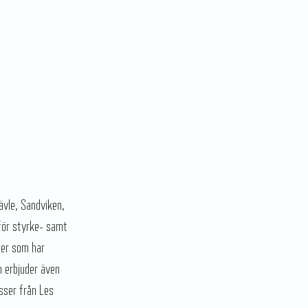
ävle, Sandviken,
för styrke- samt
ler som har
n erbjuder även
sser från Les