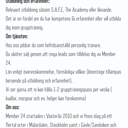
Utbildning och erfarenhet:
Relevant utbildning såsom S.A.F.E, The Academy eller liknande.
Det är en fördel om du har kompetens & erfarenhet eller vill utbilda
dig inom gruppträning.
Om tjänsten:
Hos oss jobbar du som heltidsanställd personlig tränare.
Du sköter sälj genom att ringa leads som tilldelas dig av Member
24.
Lön enligt överenskommelse, förmånliga villkor (lönestege tillämpas
beroende på utbildning och erfarenhet).
Vi ser gärna att ni kan hålla 1-2 gruppträningspass per vecka (
kvällar, morgnar och ev. helger kan förekomma)
Om oss:
Member 24 startades i Västerås 2010 och vi finns idag på ett
flertal orter i Mälardalen, Stockholm samt i Gävle/Sandviken och