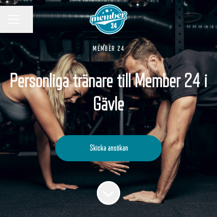
KARRIÄRMENY
Dela sidan
MEMBER 24
Personliga tränare till Member 24 i
Gävle
Skicka ansökan