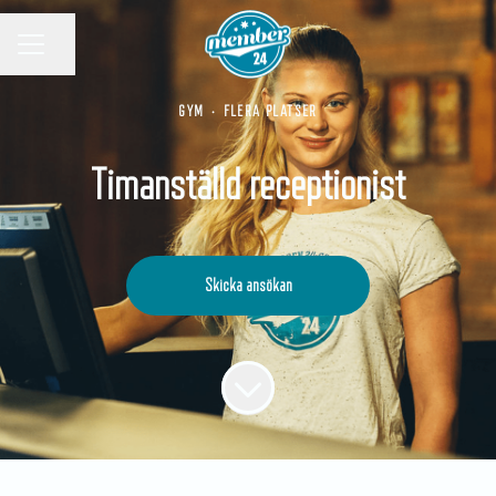
KARRIÄRMENY
Dela sidan
GYM
·
FLERA PLATSER
Timanställd receptionist
Skicka ansökan