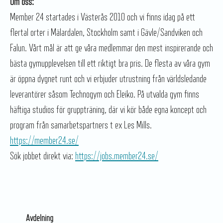
Om oss:
Member 24 startades i Västerås 2010 och vi finns idag på ett
flertal orter i Mälardalen, Stockholm samt i Gävle/Sandviken och
Falun. Vårt mål är att ge våra medlemmar den mest inspirerande och
bästa gymupplevelsen till ett riktigt bra pris. De flesta av våra gym
är öppna dygnet runt och vi erbjuder utrustning från världsledande
leverantörer såsom Technogym och Eleiko. På utvalda gym finns
häftiga studios för gruppträning, där vi kör både egna koncept och
program från samarbetspartners t ex Les Mills.
https://member24.se/
Sök jobbet direkt via:
https://jobs.member24.se/
Avdelning