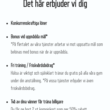
Det här erbjuder vi dig
Konkurrenskraftiga löner
Bonus vid uppnådda mål*
*På flertalet av våra tjänster arbetar vi mot uppsatta mål som
belönas med bonus när de är uppnådda.
Fri träning / Friskvårdsbidrag*
Hälsa är viktigt och självklart tränar du gratis på alla våra gym
under din anställning. *På vissa tjänster erbjuder vi även
friskvårdsbidrag.
Två av dina vänner får träna billigare
Du får ge bort 2 st kompiskort som ger 50% rabatt.