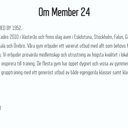
Om Member 24
IRED BY 1952.
des 2010 i Västerås och finns idag även i Eskilstuna, Stockholm, Falun, G
la och Örebro. Våra gym erbjuder ett varierat utbud med allt som behövs 
g. Vi erbjuder prisvärda medlemskap och utrustning av högsta kvalitet i loka
t inspirera till träning. De flesta gym har öppet dygnet och vissa av gymme
gruppträning med ett generöst utbud av både egengjorda klasser samt kla
0