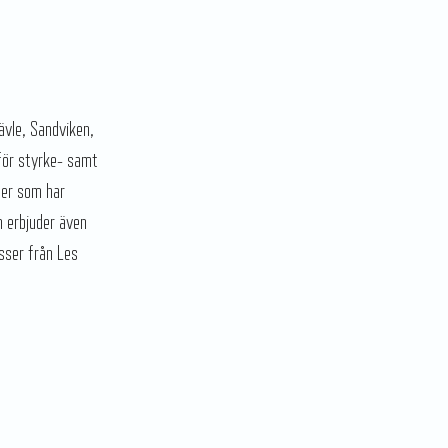
ävle, Sandviken,
för styrke- samt
ler som har
n erbjuder även
sser från Les