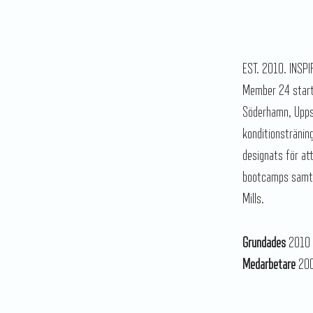
EST. 2010. INSP
Member 24 starta
Söderhamn, Uppsa
konditionstränin
designats för at
bootcamps samt 
Mills.
Grundades
2010
Medarbetare
20