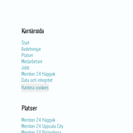
Karriärsida
Start
Avdelningar
Platser
Medarbetare
Jobb
Member 24 Häggvik
Data och integritet
Hantera cookies
Platser
Member 24 Häggvik
Member 24 Uppsala City
Member 24 Boländerna